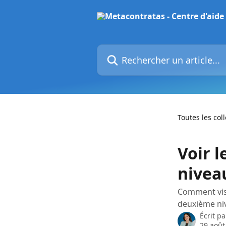
Passer au contenu principal
Rechercher un article...
Toutes les col
Voir 
nivea
Comment visu
deuxième ni
Écrit p
29 août